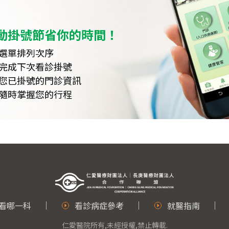
動掛號節省你的時間！
選單排列次序
完成下次看診掛號
您已掛號的門診資訊
隨時掌握您的行程
看哪一科
看診病症參考
就醫指南
仁愛醫院所有,未經授權,禁止轉載.