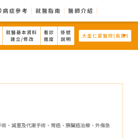
診病症參考
就醫指南
醫師介紹
就醫基本資料
看診
掛號
建立/修改
進度
說明
創手術、減重及代謝手術、胃癌、胰臟癌治療、外傷急