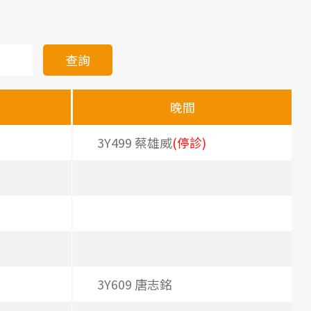
查詢
晚間
3Y499 蔡雄威
(停診)
3Y609 唐志銘