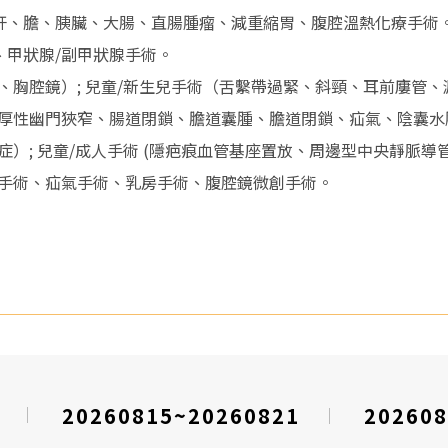
、肝、膽、胰臟、大腸、直腸腫瘤、減重縮胃、腹腔溫熱化療手術
、甲狀腺/副甲狀腺手術。
胸腔鏡）; 兒童/新生兒手術（舌繫帶過緊、斜頸、耳前廔管、
厚性幽門狹窄、腸道閉鎖、膽道囊腫、膽道閉鎖、疝氣、陰囊水
）; 兒童/成人手術 (隱疤痕血管基座置放、周邊型中央靜脈導
手術、疝氣手術、乳房手術、腹腔鏡微創手術。
20260815~20260821
202608