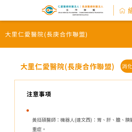
網
路
大里仁愛醫院(長庚合作聯盟)
掛
號
系
大里仁愛醫院(長庚合作聯盟)
消
統
-
注意事項
仁
愛
黃挺碩醫師：機器人(達文西)：胃、肝、膽、
重症。