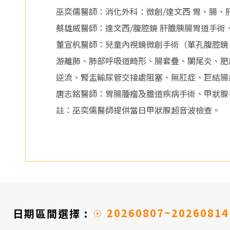
醫
巫奕儒醫師：消化外科：微創/達文西 胃、腸
院
蔡雄威醫師：達文西/腹腔鏡 肝膽胰腸胃道手術
董宣杋醫師：兒童內視鏡微創手術（單孔腹腔鏡、
游離肺、肺部呼吸道畸形、腸套疊、闌尾炎、肥
逆流、腎盂輸尿管交接處阻塞、無肛症、巨結腸症
唐志銘醫師：胃腸腫瘤及膽道疾病手術、甲狀腺
註：巫奕儒醫師提供當日甲狀腺超音波檢查。
20260807~20260814
日期區間選擇 :