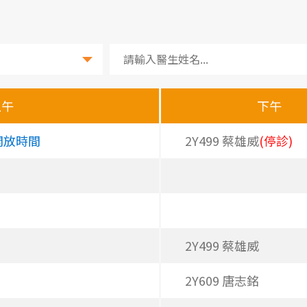
上午
下午
開放時間
2Y499 蔡雄威
(停診)
2Y499 蔡雄威
2Y609 唐志銘