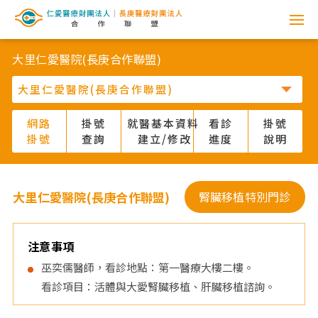
網
路
大里仁愛醫院(長庚合作聯盟)
掛
號
網路
掛號
就醫基本資料
看診
掛號
掛號
查詢
建立/修改
進度
說明
系
統
大里仁愛醫院(長庚合作聯盟)
腎臟移植特別門診
-
仁
注意事項
巫奕儒醫師，看診地點：第一醫療大樓二樓。
愛
看診項目：活體與大愛腎臟移植、肝臟移植諮詢。
醫