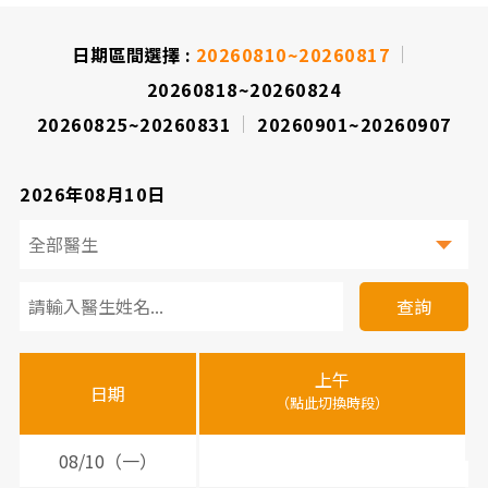
院
日期區間選擇 :
20260810~20260817
20260818~20260824
20260825~20260831
20260901~20260907
2026年08月10日
看
診
查詢
醫
上午
下
晚
師
日期
（點此切換時段）
（
（
時
間
08/10（一）