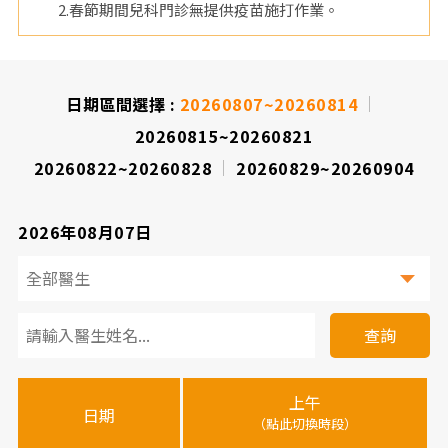
2.春節期間兒科門診無提供疫苗施打作業。
日期區間選擇 :
20260807~20260814
20260815~20260821
20260822~20260828
20260829~20260904
2026年08月07日
看
診
查詢
醫
上午
下
晚
師
日期
（點此切換時段）
（
（
時