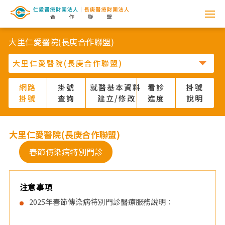
網
路
大里仁愛醫院(長庚合作聯盟)
掛
號
網路
掛號
就醫基本資料
看診
掛號
掛號
查詢
建立/修改
進度
說明
系
統
大里仁愛醫院(長庚合作聯盟)
-
春節傳染病特別門診
仁
注意事項
愛
2025年春節傳染病特別門診醫療服務說明：
醫