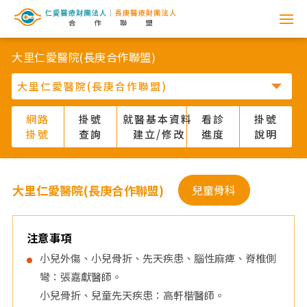
網
路
大里仁愛醫院(長庚合作聯盟)
掛
號
網路
掛號
就醫基本資料
看診
掛號
掛號
查詢
建立/修改
進度
說明
系
統
大里仁愛醫院(長庚合作聯盟)
兒童骨科
-
仁
注意事項
小兒外傷、小兒骨折、先天疾患、腦性麻痺、脊椎側
愛
彎：張嘉獻醫師。
小兒骨折、兒童先天疾患：高軒楷醫師。
醫