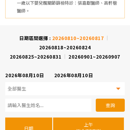
一歲以下嬰兒髖關節篩檢特診：張嘉獻醫師、高軒楷
院
醫師。
日期區間選擇 :
20260810~20260817
20260818~20260824
20260825~20260831
20260901~20260907
2026年08月10日
2026年08月10日
看
診
查詢
醫
上午
下
晚
師
日期