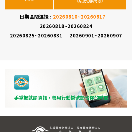
（點此切換時段）
（
（
時
間
日期區間選擇 :
20260810~20260817
20260818~20260824
表
20260825~20260831
20260901~20260907
手掌握就診資訊，善用行動掛號節省你的時間！