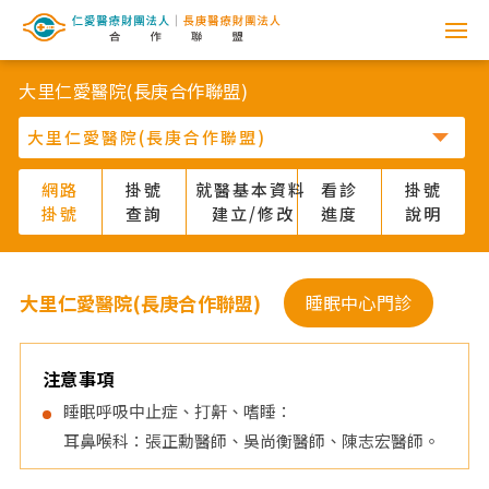
網
路
大里仁愛醫院(長庚合作聯盟)
掛
號
網路
掛號
就醫基本資料
看診
掛號
掛號
查詢
建立/修改
進度
說明
系
統
大里仁愛醫院(長庚合作聯盟)
睡眠中心門診
-
仁
注意事項
睡眠呼吸中止症、打鼾、嗜睡：
愛
耳鼻喉科：張正勳醫師、吳尚衡醫師、陳志宏醫師。
醫