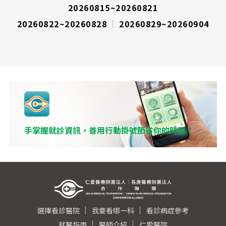
20260815~20260821
20260822~20260828
20260829~20260904
手掌握就診資訊，善用行動掛號節省你的時間！
選擇看診醫院
我要看哪一科
看診病症參考
就醫指南
醫師介紹
仁愛醫院