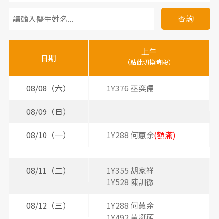
看
診
查詢
醫
上午
下
晚
師
日期
（點此切換時段）
（
（
時
間
08/08（六）
1Y376 巫奕儒
表
08/09（日）
08/10（一）
1Y288 何蕙余
(額滿)
2
2
08/11（二）
1Y355 胡家祥
2
1Y528 陳訓徹
08/12（三）
1Y288 何蕙余
2
1Y492 黃挺碩