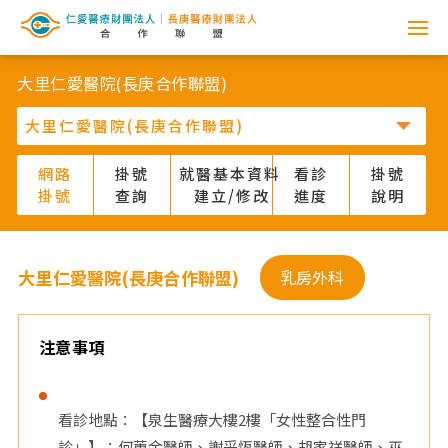
網
路
大里仁愛醫院(長庚合作聯盟)
掛
號
網路
掛號
就醫基本資料
看診
掛號
掛號
查詢
建立/修改
進度
說明
系
統
大里仁愛醫院(長庚合作聯盟)
乳房外科
-
仁
注意事項
愛
看診地點：【泉生醫療大樓2樓「女性整合性門
醫
診」】：何蕙余醫師、謝采恆醫師、胡家祥醫師、巫