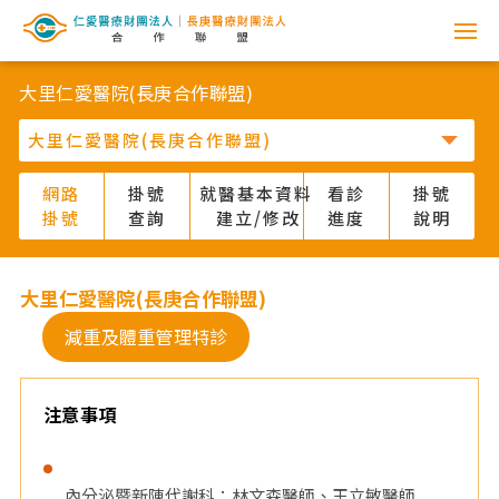
網
路
大里仁愛醫院(長庚合作聯盟)
掛
號
網路
掛號
就醫基本資料
看診
掛號
掛號
查詢
建立/修改
進度
說明
系
統
大里仁愛醫院(長庚合作聯盟)
-
減重及體重管理特診
仁
注意事項
愛
醫
內分泌暨新陳代謝科：林文森醫師、王立敏醫師