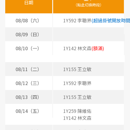
師
日期
（點此切換時段）
（
（
時
間
08/08（六）
1Y592 李聰界
(超過掛號開放時間
表
08/09（日）
08/10（一）
1Y142 林文森
(額滿)
2
2
08/11（二）
1Y155 王立敏
2
3
08/12（三）
1Y592 李聰界
2
08/13（四）
1Y155 王立敏
2
3
08/14（五）
1Y259 陳維佑
3
1Y142 林文森