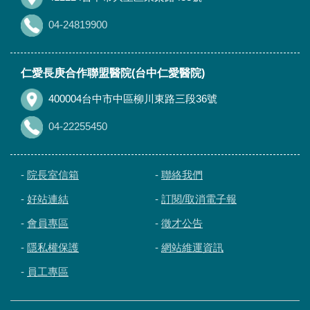
04-24819900
仁愛長庚合作聯盟醫院(台中仁愛醫院)
400004台中市中區柳川東路三段36號
04-22255450
-
院長室信箱
-
聯絡我們
-
好站連結
-
訂閱/取消電子報
-
會員專區
-
徵才公告
-
隱私權保護
-
網站維運資訊
-
員工專區