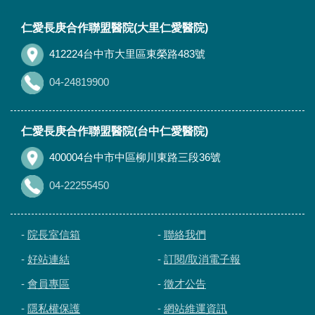
:::
仁愛長庚合作聯盟醫院(大里仁愛醫院)
412224台中市大里區東榮路483號
04-24819900
仁愛長庚合作聯盟醫院(台中仁愛醫院)
400004台中市中區柳川東路三段36號
04-22255450
-
院長室信箱
-
聯絡我們
-
好站連結
-
訂閱/取消電子報
-
會員專區
-
徵才公告
-
隱私權保護
-
網站維運資訊