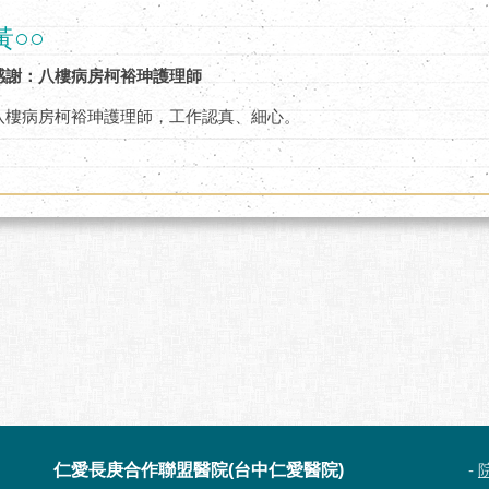
黃○○
感謝：八樓病房柯裕珅護理師
八樓病房柯裕珅護理師，工作認真、細心。
仁愛長庚合作聯盟醫院(台中仁愛醫院)
-