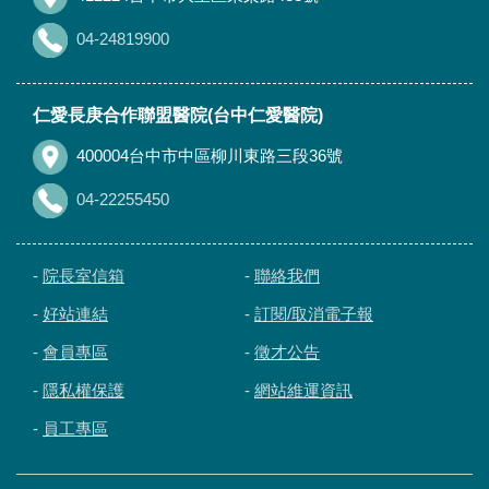
04-24819900
仁愛長庚合作聯盟醫院(台中仁愛醫院)
400004台中市中區柳川東路三段36號
04-22255450
-
院長室信箱
-
聯絡我們
-
好站連結
-
訂閱/取消電子報
-
會員專區
-
徵才公告
-
隱私權保護
-
網站維運資訊
-
員工專區