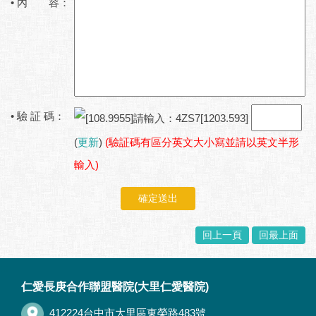
• 內 容：
• 驗 証 碼：
(
更新
)
(驗証碼有區分英文大小寫並請以英文半形
輸入)
確定送出
回上一頁
回最上面
:::
仁愛長庚合作聯盟醫院(大里仁愛醫院)
412224台中市大里區東榮路483號