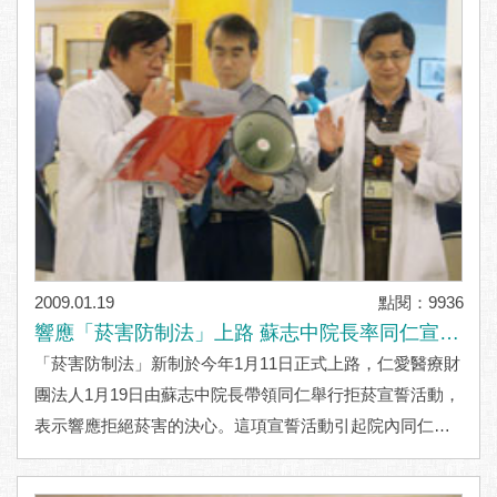
2009.01.19
點閱：9936
響應「菸害防制法」上路 蘇志中院長率同仁宣誓
拒絕菸害決心
「菸害防制法」新制於今年1月11日正式上路，仁愛醫療財
團法人1月19日由蘇志中院長帶領同仁舉行拒菸宣誓活動，
表示響應拒絕菸害的決心。這項宣誓活動引起院內同仁和
民眾的廣大迴響，希望藉此發揮拋磚引玉的效果
..More