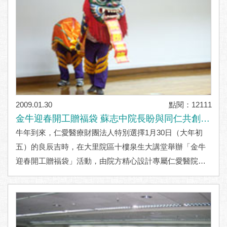
2009.01.30
點閱：12111
金牛迎春開工贈福袋 蘇志中院長盼與同仁共創仁
愛美好未來
牛年到來，仁愛醫療財團法人特別選擇1月30日（大年初
五）的良辰吉時，在大里院區十樓泉生大講堂舉辦「金牛
迎春開工贈福袋」活動，由院方精心設計專屬仁愛醫院的
福袋在活動中致贈仁愛醫療體系同仁，同時亦安排
「祥
..More