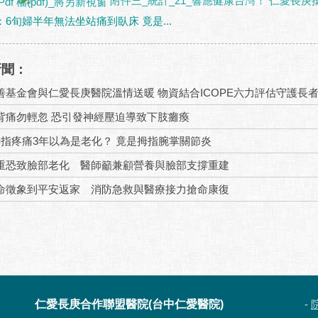
附件三_統計_21_響應健康台灣！ 仁愛長庚
6旬婦半年無法坐站痛到臥床 竟是...
新聞：
善基金會與仁愛長庚醫院溫情送暖 物資結合ICOPE六力評估守護長
背痛勿輕忽 恐引發神經壓迫導致下肢癱瘓
拇指疼痛3年以為是老化？ 竟是拇指腕掌關節炎
重恐致臉部老化 醫師籲兼顧營養與臉部支撐重建
命徵象到平安返家 消防急救與醫療接力搶命康復
仁愛長庚合作聯盟醫院(台中仁愛醫院)
-