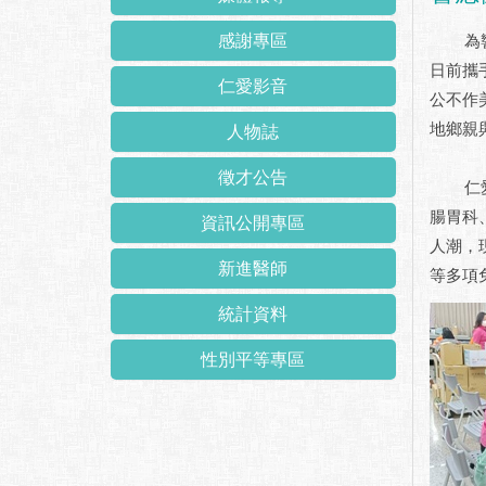
感謝專區
為響應
日前攜
仁愛影音
公不作
地鄉親
人物誌
徵才公告
仁愛長
腸胃科
資訊公開專區
人潮，
新進醫師
等多項
統計資料
性別平等專區