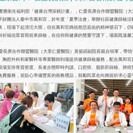
衛生福利部「健康台灣深耕計畫」，仁愛長庚合作聯盟醫院（大
手財團法人臺中市萬和宮，於年度「夏季法會」舉辦社區健康篩檢活
美，現場下起滂沱大雨，但在萬和宮媽祖慈悲庇佑的精神號召下，仍
與祈福信眾冒雨前來篩檢，在信仰與健康的雙重守護下，場面既溫馨
庚合作聯盟醫院（大里仁愛醫院）黃挺碩副院長親自領軍，帶領
、胸腔外科和家醫科等專業醫師到場提供健康篩檢服務，配合萬和宮
現場安排骨質密度、長者步態即時判讀、口腔癌、脂肪肝篩檢、肺癌
免費服務，並貼心準備豐富的衛教禮品，鼓勵民眾在向媽祖祈求心靈