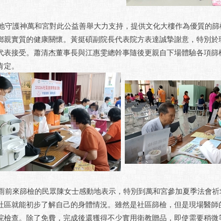
護神萬和宮對此公益善舉大力支持，提供文化大樓作為優質的篩檢
鄉親實質的健康關懷。黃挺碩副院長代表院方表達誠摯謝意，特別於
代表接受。蕭清杰董事長與江惠雯總幹事隨後更親自下場體驗各項篩
肯定。
來篩檢的民眾陳女士感動地表示，特別到萬和宮參加夏季法會祈求
社區就能初步了解自己的身體情況。雖然是社區篩檢，但是現場醫師
院檢查。除了免費，完成後還獲得不少實用衛教贈品，即使需要稍微