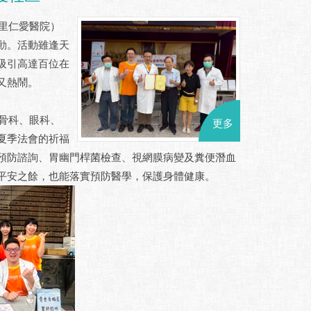
里仁愛醫院）
動。活動雖逢天
吸引高達百位在
又熱鬧。
骨科、眼科、
更多
夏季法會的祈福
預防諮詢、胃幽門桿菌檢查、視網膜病變及糞便潛血
平安之餘，也能落實預防醫學，保護身體健康。