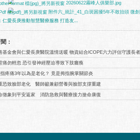
20260622霧峰人俱樂部.jpg
附件六_統計_41_白斑困擾5年不敢抬頭 微創
仁愛長庚推動智慧醫療服務 打造友...
新聞：
善基金會與仁愛長庚醫院溫情送暖 物資結合ICOPE六力評估守護長
背痛勿輕忽 恐引發神經壓迫導致下肢癱瘓
拇指疼痛3年以為是老化？ 竟是拇指腕掌關節炎
重恐致臉部老化 醫師籲兼顧營養與臉部支撐重建
命徵象到平安返家 消防急救與醫療接力搶命康復