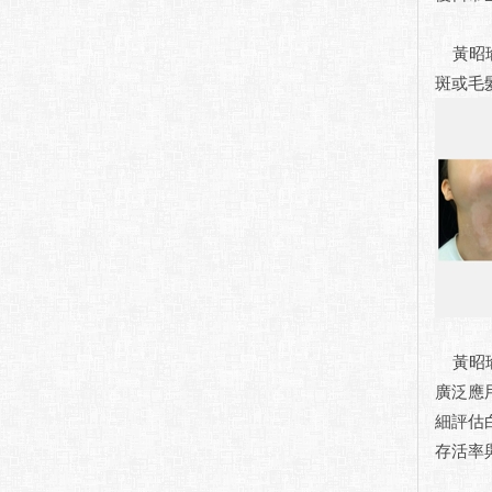
黃昭瑜
斑或毛
黃昭瑜
廣泛應
細評估
存活率