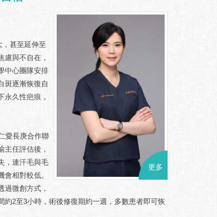
大，甚至延伸至
焦慮與不自在，
學中心團隊安排
白斑逐漸恢復自
下永久性疤痕，
仁愛長庚合作聯
瑜主任評估後，
失，連汗毛與毛
更多
機會相對較低。
透過微創方式，
間約2至3小時，術後修復期約一週，多數患者即可恢