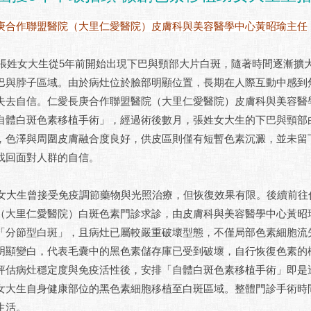
庚合作聯盟醫院（大里仁愛醫院）皮膚科與美容醫學中心黃昭瑜主任
張姓女大生從5年前開始出現下巴與頸部大片白斑，隨著時間逐漸擴
巴與脖子區域。由於病灶位於臉部明顯位置，長期在人際互動中感到
失去自信。仁愛長庚合作聯盟醫院（大里仁愛醫院）皮膚科與美容醫
自體白斑色素移植手術」，經過術後數月，張姓女大生的下巴與頸部
，色澤與周圍皮膚融合度良好，供皮區則僅有短暫色素沉澱，並未留
找回面對人群的自信。
大生曾接受免疫調節藥物與光照治療，但恢復效果有限。後續前往
（大里仁愛醫院）白斑色素門診求診，由皮膚科與美容醫學中心黃昭
「分節型白斑」，且病灶已屬較嚴重破壞型態，不僅局部色素細胞流
明顯變白，代表毛囊中的黑色素儲存庫已受到破壞，自行恢復色素的
評估病灶穩定度與免疫活性後，安排「自體白斑色素移植手術」即是
女大生自身健康部位的黑色素細胞移植至白斑區域。整體門診手術時
生活。