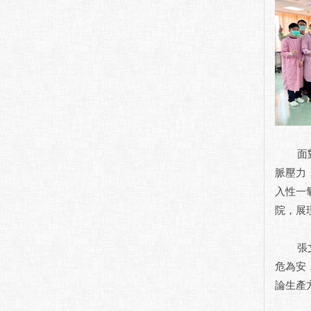
面對此
脈壓力
入性一
院，展
張文震
危為安
論生產