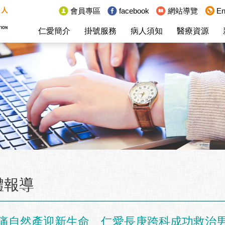
:::
會員專區
facebook
網站導覽
En
仁愛簡介
掛號服務
病人須知
醫療資源
體報導
痛自然產迎新生命 仁愛長庚跨科成功救治