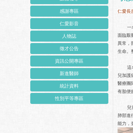
感謝專區
仁愛長
仁愛影音
一名家
面臨艱
人物誌
異常，
徵才公告
生命。
資訊公開專區
這名張
新進醫師
兒加護
醫療團
統計資料
有胎便
性別平等專區
兒童內
肺部進
能力，