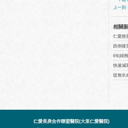
上一則：
相關
仁愛慈
跌倒後
6旬婦
快速減
從無生
:::
仁愛長庚合作聯盟醫院(大里仁愛醫院)