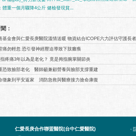
體重一個月驟降4公斤 健檢發現貧...
新聞：
善基金會與仁愛長庚醫院溫情送暖 物資結合ICOPE六力評估守護長
背痛勿輕忽 恐引發神經壓迫導致下肢癱瘓
拇指疼痛3年以為是老化？ 竟是拇指腕掌關節炎
重恐致臉部老化 醫師籲兼顧營養與臉部支撐重建
命徵象到平安返家 消防急救與醫療接力搶命康復
仁愛長庚合作聯盟醫院(台中仁愛醫院)
-