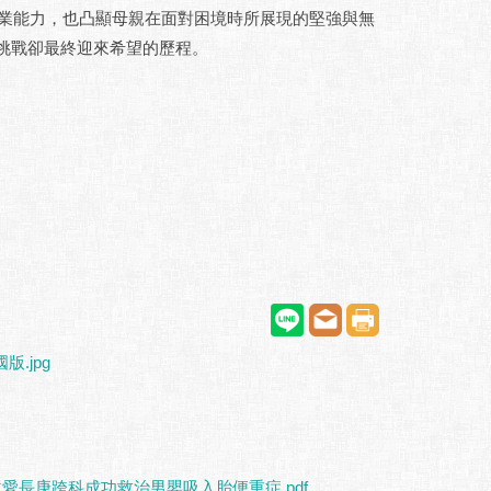
能力，也凸顯母親在面對困境時所展現的堅強與無
挑戰卻最終迎來希望的歷程。
版.jpg
愛長庚跨科成功救治男嬰吸入胎便重症.pdf