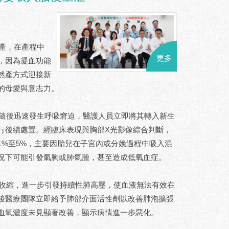
產，在產程中
更多
，因為凝血功能
然產方式迎接新
的母愛與意志力。
後迅速發生呼吸窘迫，醫護人員立即將其轉入新生
行後續處置。經臨床表現與胸部X光影像綜合判斷，
%至5%，主要因胎兒在子宮內或分娩過程中吸入混
況下可能引發氣胸或肺氣腫，甚至造成低氧血症。
縮，進一步引發持續性肺高壓，使血液無法有效在
後醫療團隊立即給予肺部介面活性劑以改善肺泡擴張
血氧濃度未見顯著改善，顯示病情進一步惡化。