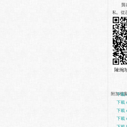
龔嘉德
私。從
附加檔