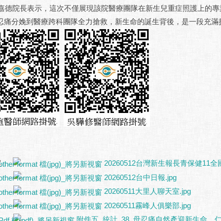
院長表示，這次不僅展現該院醫療團隊在新生兒重症照護上的專業
忍痛分娩到醫療跨科團隊全力搶救，新生命的誕生背後，是一段充滿
案：
20260512台灣新生報長青保健11全國
20260512台中日報.jpg
20260511大里人聊天室.jpg
20260511霧峰人俱樂部.jpg
附件五_統計_38_母忍痛自然產迎新生命 仁