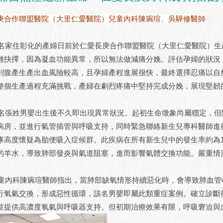
庚合作聯盟醫院（大里仁愛醫院）兒童內科陳琬瑄、吳驊修醫師
住彰化的產婦日前於仁愛長庚合作聯盟醫院（大里仁愛醫院）生
難抉擇，因為凝血功能異常，所以無法做減痛分娩。評估孕婦的狀況
剖腹產生產出血風險較高，且孕婦產程進展很快，最終選擇忍痛以自
整個生產過程充滿挑戰，產婦在劇烈疼痛中堅持完成分娩，展現堅韌
姓男嬰出生後不久即出現異常狀況。起初生命徵象尚屬穩定，但隨
病房，並進行氣管插管與呼吸支持，同時緊急聯絡新生兒專科醫師進
隊高度懷疑為胎便吸入症候群。此疾病在所有新生兒中的發生率約為1
的羊水，導致肺部發炎與氣道阻塞，進而影響氣體交換功能。嚴重情
科陳琬瑄醫師指出，當肺部缺氧情形持續惡化時，會導致肺血管收
行氧氣交換，形成惡性循環，該名男嬰即屬此類重症案例。確立診斷
並提供高濃度氧氣與呼吸器支持。但初期治療效果有限，呼吸窘迫與