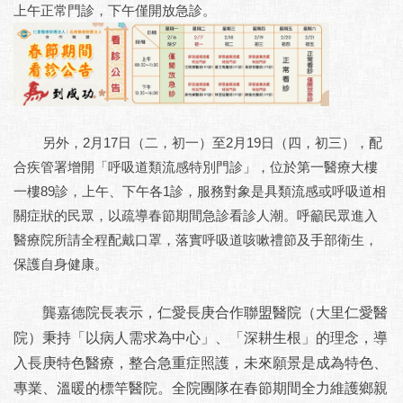
上午正常門診，下午僅開放急診。
另外，2月17日（二，初一）至2月19日（四，初三），配
合疾管署增開「呼吸道類流感特別門診」，位於第一醫療大樓
一樓89診，上午、下午各1診，服務對象是具類流感或呼吸道相
關症狀的民眾，以疏導春節期間急診看診人潮。呼籲民眾進入
醫療院所請全程配戴口罩，落實呼吸道咳嗽禮節及手部衛生，
保護自身健康。
龔嘉德院長表示，
仁愛長庚合作聯盟醫院
（大里仁愛醫
院）
秉持「以病人需求為中心」、「深耕生根」的理念，
導
入長庚特色醫療，整合急重症照護，
未來願景是成為特色、
專業、溫暖的標竿醫院。
全院團隊在
春節期間
全力維護鄉親