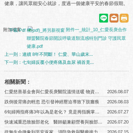
健康，讓民眾能
安心就診，度過一個健康平安的春節假期。
附加檔案：
附件一_統計_10_仁愛長庚合作
聯盟醫院春節開設呼吸道類流感特別門診 守護民眾
健康.pdf
上一則：連續 8年不間斷！ 仁愛、華山歲末...
下一則：七旬婦反覆小便疼痛及血尿 禍首竟...
相關新聞：
仁愛慈善基金會與仁愛長庚醫院溫情送暖 物資結合ICOPE六力評估守護長者健康
2026.08.07
跌倒後背痛勿輕忽 恐引發神經壓迫導致下肢癱瘓
2026.08.03
6旬婦拇指疼痛3年以為是老化？ 竟是拇指腕掌關節炎
2026.07.27
快速減重恐致臉部老化 醫師籲兼顧營養與臉部支撐重建
2026.07.20
從無生命徵象到平安返家 消防急救與醫療接力搶命康復
2026.07.15