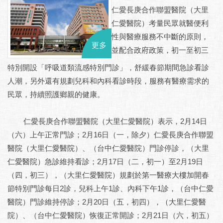
仁愛長庚合作聯盟醫院（大里
仁愛醫院）考量民眾就醫便利
性與醫療服務不中斷的原則，
更多
並配合政府政策，初一至初三
特別開設「呼吸道類流感特別門診」，舒緩春節期間急診看診
人潮，另外還有規劃兒科和內科看診時段，服務有醫療需求的
民眾，持續照護鄉親的健康。
仁愛長庚合作聯盟醫院（大里仁愛醫院）表示，2月14日
（六）上午正常門診；2月16日（一，除夕）仁愛長庚合作聯盟
醫院（大里仁愛醫院）、（台中仁愛醫院）門診停診，（大里
仁愛醫院）急診維持看診；2月17日（二，初一）至2月19日
（四，初三），（大里仁愛醫院）規劃於第一醫療大樓加開春
節特別門診每日2診，兒科上午1診、內科下午1診，（台中仁愛
醫院）門診維持停診；2月20日（五，初四），（大里仁愛醫
院）、（台中仁愛醫院）恢復正常開診；2月21日（六，初五）