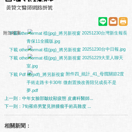
附加檔案：
20251230台灣新生報長
青保11全國版.jpg
20251230台中日報.jpg
20251229大里人聊天
室.jpg
附件四_統計_41_母髖關節2度
手術走路卡卡30年 微創置換改善陪兒成長不是
夢.pdf
上一則：中年女臉部皺紋顯疲態 皮膚科醫師...
下一則：7旬罹癌男驚見肺腫瘤手術高難度 ...
相關新聞：