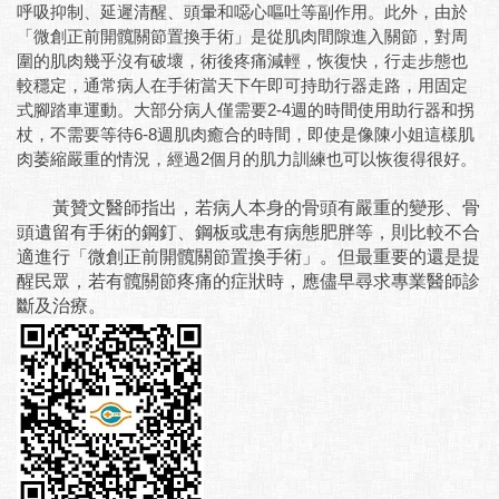
呼吸抑制、延遲清醒、頭暈和噁心嘔吐等副作用。此外，由於
「微創正前開髖關節置換手術」是從肌肉間隙進入關節，對周
圍的肌肉幾乎沒有破壞，術後疼痛減輕，恢復快，行走步態也
較穩定，通常病人在手術當天下午即可持助行器走路，用固定
式腳踏車運動。大部分病人僅需要2-4週的時間使用助行器和拐
杖，不需要等待6-8週肌肉癒合的時間，即使是像陳小姐這樣肌
肉萎縮嚴重的情況，經過2個月的肌力訓練也可以恢復得很好。
黃贊文醫師指出，若病人本身的骨頭有嚴重的變形、骨
頭遺留有手術的鋼釘、鋼板或患有病態肥胖等，則比較不合
適進行「微創正前開髖關節置換手術」。但最重要的還是提
醒民眾，若有髖關節疼痛的症狀時，應儘早尋求專業醫師診
斷及治療。