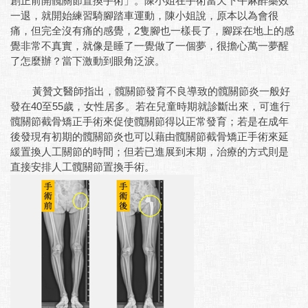
創正前開髖關節置換手術」。陳小姐在手術當天下午麻醉藥效
一退，就開始練習騎腳踏車運動，陳小姐說，原本以為會很
痛，但完全沒有痛的感覺，2隻腳也一樣長了，腳踩在地上的感
覺非常不真實，就像是睡了一覺做了一個夢，很擔心萬一夢醒
了怎麼辦？當下激動到眼角泛淚。
黃贊文醫師指出，髖關節發育不良導致的髖關節炎一般好
發在40至55歲，女性居多。若在兒童時期就診斷出來，可進行
髖關節截骨矯正手術來促使髖關節得以正常發育；若是在成年
後發現有初期的髖關節炎也可以藉由髖關節截骨矯正手術來延
緩置換人工關節的時間；但若已進展到末期，治療的方式則是
直接安排人工髖關節置換手術。