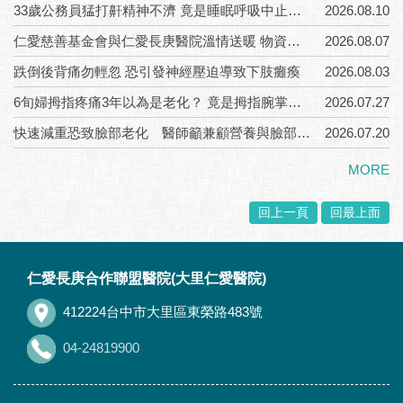
33歲公務員猛打鼾精神不濟 竟是睡眠呼吸中止症上身
2026.08.10
仁愛慈善基金會與仁愛長庚醫院溫情送暖 物資結合ICOPE六力評估守護長者健康
2026.08.07
跌倒後背痛勿輕忽 恐引發神經壓迫導致下肢癱瘓
2026.08.03
6旬婦拇指疼痛3年以為是老化？ 竟是拇指腕掌關節炎
2026.07.27
快速減重恐致臉部老化 醫師籲兼顧營養與臉部支撐重建
2026.07.20
MORE
回上一頁
回最上面
:::
仁愛長庚合作聯盟醫院(大里仁愛醫院)
412224台中市大里區東榮路483號
04-24819900