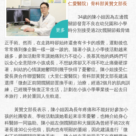
仁愛醫院）骨科部黃贊文部長
34歲的陳小姐因為左邊髖
關節發育不良在幼兒園和小學
更多
時分別接受過2次髖關節截骨矯
正手術。然而，在走路時卻始終還會有卡卡的感覺，運動後也
常常痛到像企鵝一樣一跛一跛的。隨著小孩上小學後活動越來
越多，參加活動常常讓她痛到力不從心，羨慕其他的媽媽們可
以全心全意陪伴小孩成長，不想缺席卻又不得不吃止痛藥硬撐
著，糾結的心情讓她鬱悶到幾乎快得了憂鬱症。陳小姐接受仁
愛長庚合作聯盟醫院（大里仁愛醫院）骨科部黃贊文部長建議
選擇「微創正前開髖關節置換手術」治療，經過2個月的肌肉訓
練，已經幾乎恢復正常生活，計劃在小孩小學畢業後一起去日
本旅行，終於重回人生軌道。
黃贊文部長表示，陳小姐因為長年疼痛和不能好好參加小
孩的社團發表、學校活動讓她看起來非常憂鬱，也轉介給身心
科醫師一同協助。陳小姐左側髖關節和大腿因為曾經手術2次有
著長達30公分疤痕，肌肉也有明顯的萎縮，因此建議進行「微