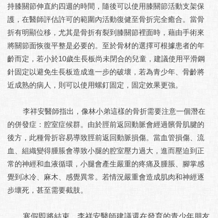
持膝關節伸直約四週的時間，隨後可以使用膝關節活動支架保
護，在醫師評估許可的範圍內活動復健至骨折完全癒合。當骨
折有明顯位移，尤其是骨折有裂到膝關節裡面時，藉由手術來
將關節面恢復平整是必要的。至於骨材的選擇可根據患者的年
齡而定，若小於10歲生長板尚未閉合的兒童，建議使用平滑鋼
針固定以避免生長板造成進一步的破壞，若為青少年、骨齡將
近成熟的病人，則可以使用螺釘固定，固定效果更強。
李祥安醫師指出，像林小弟這樣的骨折需要注意一個潛在
的併發症：腔室症候群。由於脛前返回動脈會經過髕骨肌腱的
後方，此種骨折容易導致脛前返回動脈損傷。當血管損傷、流
血、組織變得腫脹會導致小腿的腔室壓力過大，進而壓迫到正
常的神經和血液循環，小腿會產生嚴重的疼痛及腫脹、腳掌感
覺到冰冷、麻木、感覺異常。若情況嚴重會造成肌肉和神經逐
步壞死，甚至需要截肢。
寒假即將結束，李祥安醫師建議還在發育的青少年朋友