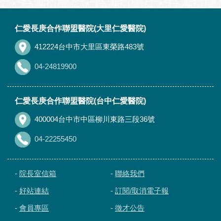
:::
仁愛長庚合作聯盟醫院(大里仁愛醫院)
412224台中市大里區東榮路483號
04-24819900
仁愛長庚合作聯盟醫院(台中仁愛醫院)
400004台中市中區柳川東路三段36號
04-22255450
-
院長室信箱
-
聯絡我們
-
好站連結
-
訂閱/取消電子報
-
會員專區
-
徵才公告