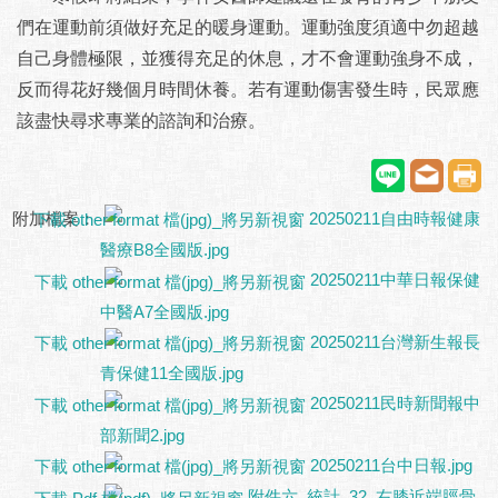
們在運動前須做好充足的暖身運動。運動強度須適中勿超越
自己身體極限，並獲得充足的休息，才不會運動強身不成，
反而得花好幾個月時間休養。若有運動傷害發生時，民眾應
該盡快尋求專業的諮詢和治療。
附加檔案：
20250211自由時報健康
醫療B8全國版.jpg
20250211中華日報保健
中醫A7全國版.jpg
20250211台灣新生報長
青保健11全國版.jpg
20250211民時新聞報中
部新聞2.jpg
20250211台中日報.jpg
附件六_統計_32_右膝近端脛骨