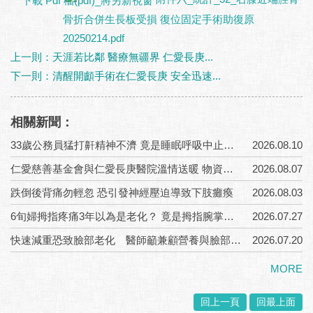
骨折合併生長板受損 復位固定手術助復原
20250214.pdf
上一則：天涯若比鄰 醫療無疆界 仁愛長庚...
下一則：清醒開顱手術在仁愛長庚 安全迅速...
相關新聞：
33歲公務員猛打鼾精神不濟 竟是睡眠呼吸中止症上身
2026.08.10
仁愛慈善基金會與仁愛長庚醫院溫情送暖 物資結合ICOPE六力評估守護長者健康
2026.08.07
跌倒後背痛勿輕忽 恐引發神經壓迫導致下肢癱瘓
2026.08.03
6旬婦拇指疼痛3年以為是老化？ 竟是拇指腕掌關節炎
2026.07.27
快速減重恐致臉部老化 醫師籲兼顧營養與臉部支撐重建
2026.07.20
MORE
回上一頁
回最上面