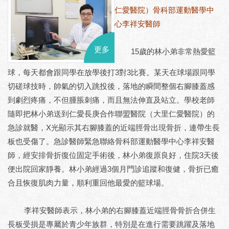
仁愛醫院）骨科部運動醫學中
心李祥安醫師
更多
15歲的林小弟非常熱愛籃
球，每天都會跟同學在放學後打3對3比賽。某天在球場跟同學
切磋球技時，帥氣的切入跳投後，落地的瞬間整個右腳膝蓋感
到劇烈疼痛，不但腫脹刺痛，而且無法伸直及站立。學校老師
隨即把林小弟送到仁愛長庚合作聯盟醫院（大里仁愛醫院）的
急診就醫，X光顯示其右腳膝蓋的近端脛骨出現骨折，連帶生長
板也受傷了。急診醫師緊急聯絡骨科部運動醫學中心李祥安醫
師，經安排骨折復位固定手術後，林小弟復原良好，住院3天後
便出院回家靜養。林小弟經過3個月門診追蹤和復健，骨折已癒
合且恢復肌肉力量，順利重回他最愛的籃球場。
李祥安醫師表示，林小弟的右腳膝蓋近端脛骨骨折合併生
長板受損是專屬於青少年族群，特別是在進行需要跳躍及落地