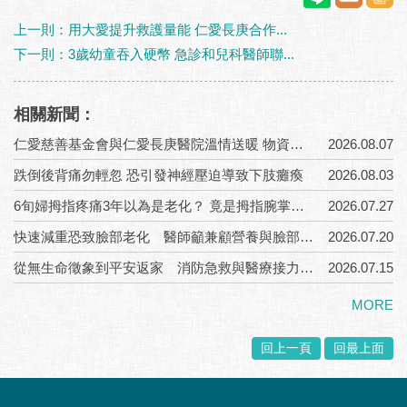
上一則：用大愛提升救護量能 仁愛長庚合作...
下一則：3歲幼童吞入硬幣 急診和兒科醫師聯...
相關新聞：
仁愛慈善基金會與仁愛長庚醫院溫情送暖 物資結合ICOPE六力評估守護長者健康
2026.08.07
跌倒後背痛勿輕忽 恐引發神經壓迫導致下肢癱瘓
2026.08.03
6旬婦拇指疼痛3年以為是老化？ 竟是拇指腕掌關節炎
2026.07.27
快速減重恐致臉部老化 醫師籲兼顧營養與臉部支撐重建
2026.07.20
從無生命徵象到平安返家 消防急救與醫療接力搶命康復
2026.07.15
MORE
回上一頁
回最上面
:::