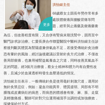
洪怡
錂
主任
68
歲蔡女士因長年勞作常有多
處肢體痠痛與腰酸背痛等問
更多
題，經常與止痛藥及痠痛藥膏
為伍，但改善程度有限，又合併有腎病末期洗腎中，因而至中
醫門診求診治療。仁愛長庚合作聯盟醫院中醫科洪怡錂主任診
察後判斷其體質為腎陽虛兼併氣血不足，若接受傳統針灸治療
恐有暈針的風險，經討論後建議以雷射針灸方式治療，不僅改
善局部痠痛，也兼用補腎益氣養血之穴道，同時改善其氣血不
足的問題。經
3
個月治療後，蔡女士精神和體力均有自覺性改
善，且減少於血液透析時發生血壓過低的情況。
洪怡錂主任表示，一般傳統針灸是使用毫針刺激穴道，適用於
無針灸禁忌症，例如：凝血功能異常、體質虛弱、局部有不明
腫塊或皮膚病灶的病患，而病患的體感會有痠、麻、脹、走竄
及輕微痛感，
醫師可針對穴位運用補瀉手法調控或加強療效，
採健保給付方式。