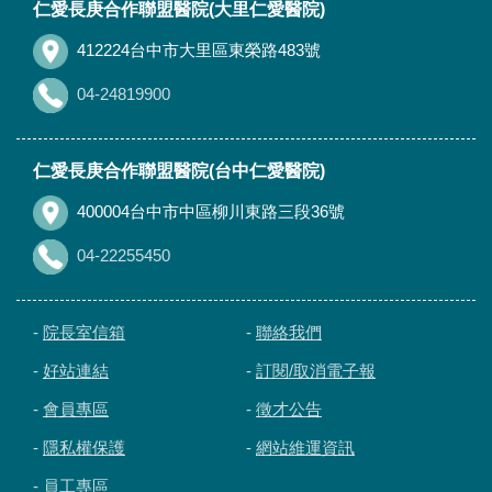
仁愛長庚合作聯盟醫院(大里仁愛醫院)
412224台中市大里區東榮路483號
04-24819900
仁愛長庚合作聯盟醫院(台中仁愛醫院)
400004台中市中區柳川東路三段36號
04-22255450
-
院長室信箱
-
聯絡我們
-
好站連結
-
訂閱/取消電子報
-
會員專區
-
徵才公告
-
隱私權保護
-
網站維運資訊
-
員工專區