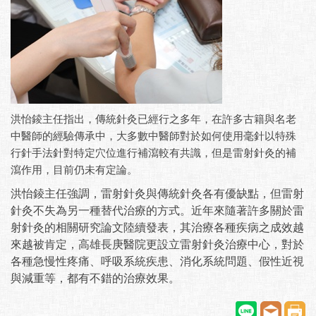
洪怡
錂主任指出，
傳統針灸已經行之多年，在許多古籍與名老
中醫師的經驗傳承中，大多數中醫師對於如何使用毫針以特殊
行針手法針對特定穴位進行補瀉較有共識，但是雷射針灸的補
瀉作用，目前仍未有定論。
洪怡
錂主任強調，
雷射針灸與傳統針灸各有優缺點，但雷射
針灸不失為另一種替代治療的方式。近年來隨著許多關於雷
射針灸的相關研究論文陸續發表，其治療各種疾病之成效越
來越被肯定，高雄長庚醫院更設立雷射針灸治療中心，對於
各種急慢性疼痛、呼吸系統疾患、消化系統問題、假性近視
與減重等，都有不錯的治療效果。