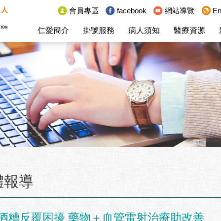
:::
會員專區
facebook
網站導覽
En
仁愛簡介
掛號服務
病人須知
醫療資源
體報導
酒糟反覆困擾 藥物＋血管雷射治療助改善