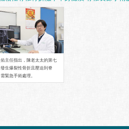
盈佑主任指出，陳老太太的第七
椎發生爆裂性骨折且壓迫到脊
，需緊急手術處理。