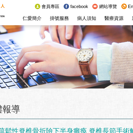
:::
會員專區
facebook
網站導覽
En
仁愛簡介
掛號服務
病人須知
醫療資源
體報導
疏鬆性脊椎骨折險下半身癱瘓 脊椎長節手術