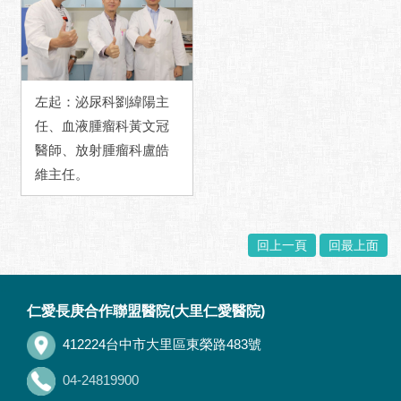
左起：泌尿科劉緯陽主
任、血液腫瘤科黃文冠
醫師、放射腫瘤科盧皓
維主任。
回上一頁
回最上面
:::
仁愛長庚合作聯盟醫院(大里仁愛醫院)
412224台中市大里區東榮路483號
04-24819900