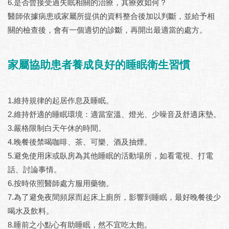
6.是否曾接受過失眠相關的治療，其療效如何？
醫師依據病患或家屬所提供的資料整合後加以判斷，並給予相
關的檢查後，會有一個適切的診斷，再開出最適當的處方。
家屬協助患者養成良好的睡眠衛生習慣
1.維持規律的起居作息及睡眠。
2.維持舒適的睡眠環境：適當室溫、燈光、少噪音及舒適床墊。
3.嚴格限制白天午休的時間。
4.晚餐後禁喝咖啡、茶、可樂、酒及抽煙。
5.避免使用床或臥房為其他睡眠的活動場所，如看電視、打電
話、討論事情。
6.按時依照醫師處方服用藥物。
7.為了避免夜間頻尿而起床上廁所，影響到睡眠，最好晚餐後少
喝水及飲料。
8.睡前之小點心有助睡眠，然不宜吃太飽。