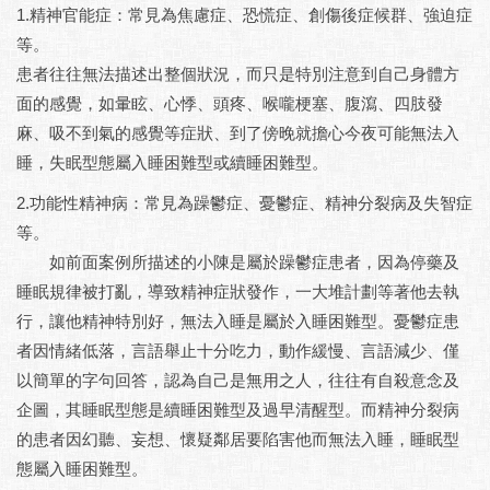
1.精神官能症：常見為焦慮症、恐慌症、創傷後症候群、強迫症
等。
患者往往無法描述出整個狀況，而只是特別注意到自己身體方
面的感覺，如暈眩、心悸、頭疼、喉嚨梗塞、腹瀉、四肢發
麻、吸不到氣的感覺等症狀、到了傍晚就擔心今夜可能無法入
睡，失眠型態屬入睡困難型或續睡困難型。
2.功能性精神病：常見為躁鬱症、憂鬱症、精神分裂病及失智症
等。
如前面案例所描述的小陳是屬於躁鬱症患者，因為停藥及
睡眠規律被打亂，導致精神症狀發作，一大堆計劃等著他去執
行，讓他精神特別好，無法入睡是屬於入睡困難型。憂鬱症患
者因情緒低落，言語舉止十分吃力，動作緩慢、言語減少、僅
以簡單的字句回答，認為自己是無用之人，往往有自殺意念及
企圖，其睡眠型態是續睡困難型及過早清醒型。而精神分裂病
的患者因幻聽、妄想、懷疑鄰居要陷害他而無法入睡，睡眠型
態屬入睡困難型。