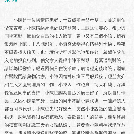
小陳是一位躁鬱症患者，十四歲那年父母雙亡，被送到伯
父家寄養，小陳情緒常處於低落狀態，上課無法專心，很少與
同學互動。因伯父自己的收入微薄，家中又有三個小孩，所有
常忽略小陳，十八歲那年，小陳突然變得心情特別愉快，整夜
不睡覺找人聊天，也告訴伯父可以幫他賺很多錢，希望伯父加
入他的投資行列。伯父家人覺得小陳不對勁，趕緊送到醫院，
診斷為躁鬱症，經過兩個月住院治療，病情穩定後出院，繼續
在醫院門診藥物治療。小陳因精神疾病不需服兵役，經朋友介
紹進入大廈管理員的工作，小陳因工作認真，待人和藹，深獲
長官及同事的嘉許。小陳也認為自己的病已好了，所以自行停
藥，又因小陳是單身，已婚的同事常請小陳代班，一連好幾天
都替同事代班，小陳也失眠好幾天，突然小陳說話的速度變得
很快，脾氣變得很容易被激怒，喜歡管別人的閒事，要拿終身
的積蓄與剛認識三天的女孩結婚，主管發覺小陳精神狀況異於
平常，所以將小陳送到醫院治療，醫師診斷為躁鬱症復發，經