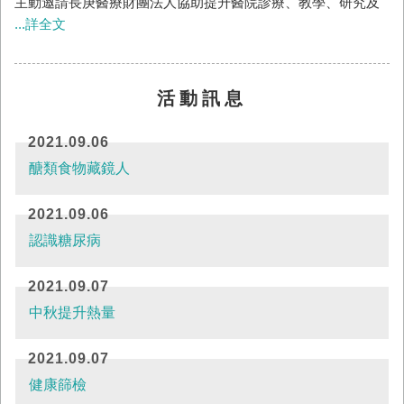
主動邀請長庚醫療財團法人協助提升醫院診療、教學、研究及
...詳全文
經營管理等面向。長庚醫療財團法人認同仁愛醫療財團法人在
地七十多年正派經營，獲得良好口碑，亟欲持續深耕地方照顧
鄉親，也考量如此好的醫院現在面臨國內醫療環境壓力下逐漸
活動訊息
遇到的困難，因此基於雙方理念一致，共同目標契合，展開全
面性醫療合作。長庚醫療財團法人今後將提供資金、人才、技
2021.09.06
術、管理制度、資訊科技等全面性的人力、物力、財力挹注，
醣類食物藏鏡人
使仁愛醫療財團法人永續經...
2021.09.06
認識糖尿病
2021.09.07
中秋提升熱量
2021.09.07
健康篩檢