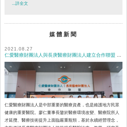
痛的研究發展有很大的進展，...
...詳全文
痛影響夜間睡眠。到神經外科看診，經過神經學檢查、
頸X光檢查後，懷疑頸椎神經根受到壓迫，經核磁共振
攝影檢查證實為第4-5、第5-6節頸椎間盤突出，嚴重壓
迫神經，造成頸椎神經根病變，經住院手術後症狀解
媒體新聞
除。頸椎神經病變造成的原因大致可分為頸椎間盤突出
及退化性骨剌壓迫兩種。頸椎間盤突出大多因外傷包括
2021.08.27
車禍、跌倒、高處墜跌或長期姿勢不良等造成；尤其現
仁愛醫療財團法人與長庚醫療財團法人建立合作聯盟 攜手共同照護台中鄉親健康
代人常長時間低頭看手機，頸部肌肉過度勞累，使頸椎
間的椎間盤受力增加，造成椎間盤...
仁愛醫療財團法人是中部重要的醫療資產，也是維護地方民眾
健康的重要醫院。廖仁董事長鑒於醫療環境改變、醫療院所人
才延攬、醫療技術提升上面臨嚴重瓶頸，基於永續經營理念，