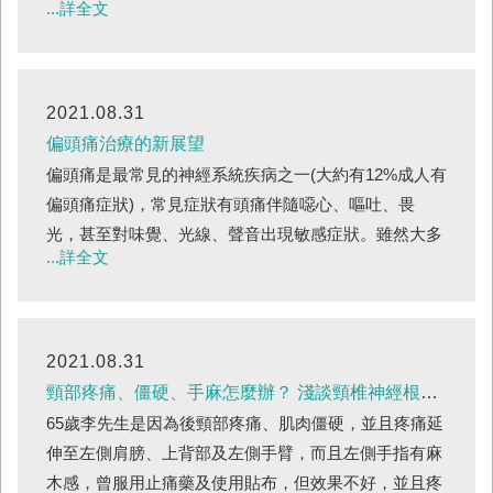
...詳全文
健脾疏肝補氣2-3個月，再根據每個人生長的情況，適
度調配成轉骨二方（男方與女方），通常一個療程大約
半年，再根據生長的狀況來適度調理。問：轉骨方使用
有什麼禁忌？答：轉骨方不宜過早使用，否則容易會有
2021.08.31
性早熟的風險，必須在開始出現第二性徵後，方能開始
偏頭痛治療的新展望
調理，否則容易有揠苗助長的不良反應。例如一開始長
偏頭痛是最常見的神經系統疾病之一(大約有12%成人有
很快，但女孩子月經卻約小四就來，男生大約小六就變
偏頭痛症狀)，常見症狀有頭痛伴隨噁心、嘔吐、畏
聲長喉結，雖然小學就長的快速，但一旦第二性徵出
光，甚至對味覺、光線、聲音出現敏感症狀。雖然大多
現，就幾乎成長已經緩慢下來，導致最後身...
...詳全文
數患者為陣發性發作，但約有1-2%人患有慢性偏頭痛
(每月偏頭痛大於等於15天且持續三個月以上)，對患者
身心甚至生活與工作上造成極大不適。因此，目前偏頭
痛治療使用藥物目的在降低偏頭痛發作頻率、嚴重程度
2021.08.31
和持續的時間。偏頭痛的治療通常區分為急性治療與預
頸部疼痛、僵硬、手麻怎麼辦？ 淺談頸椎神經根病變
防性治療，急性治療目的在疼痛發生時能迅速降低疼痛
65歲李先生是因為後頸部疼痛、肌肉僵硬，並且疼痛延
（發生疼痛時使用），而預防治療則使用在頻率／疼痛
伸至左側肩膀、上背部及左側手臂，而且左側手指有麻
程度過高的患者(必須定期且規則治療)。近年來，偏頭
木感，曾服用止痛藥及使用貼布，但效果不好，並且疼