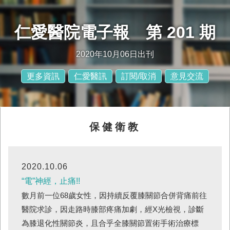
仁愛醫院電子報 第 201 期
2020年10月06日出刊
更多資訊
仁愛醫訊
訂閱/取消
意見交流
保健衛教
2020.10.06
“電”神經，止痛!!
數月前一位68歲女性，因持續反覆膝關節合併背痛前往
醫院求診，因走路時膝部疼痛加劇，經X光檢視，診斷
為膝退化性關節炎，且合乎全膝關節置術手術治療標