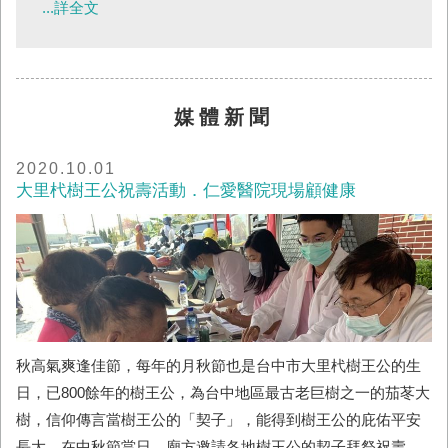
...詳全文
準，經膝部手術及復健後，膝部疼痛稍有緩解，但於行
走時仍有疼痛感且背部及臀明顯痠痛，後來久坐時抽痛
會由腰部傳到屁股，平時無法久站或久站，只能躺臥才
能減輕疼痛，嚴重影響生活。經過進一步X光及核磁共
媒體新聞
振檢查，發現腰椎第四、五節有脊椎滑脫現象合併椎間
盤突出及狹窄，因神經學檢查無嚴重神經壓迫現象，故
2020.10.01
以服用止痛藥物及復健醫療治療。由於服用止痛藥物數
大里杙樹王公祝壽活動．仁愛醫院現場顧健康
月後出現明顯胃部疼痛現象，懷疑引發胃潰瘍故而停用
止痛藥，但腰臀部疼痛加劇難耐，無法正...
秋高氣爽逢佳節，每年的月秋節也是台中市大里杙樹王公的生
日，已800餘年的樹王公，為台中地區最古老巨樹之一的茄苳大
樹，信仰傳言當樹王公的「契子」，能得到樹王公的庇佑平安
長大，在中秋節當日，廟方邀請各地樹王公的契子拜祭祝壽、