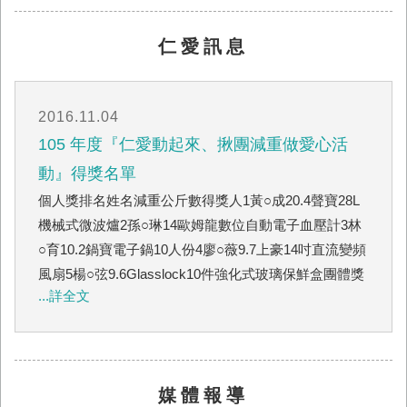
仁愛訊息
2016.11.04
105 年度『仁愛動起來、揪團減重做愛心活
動』得獎名單
個人獎排名姓名減重公斤數得獎人1黃○成20.4聲寶28L
機械式微波爐2孫○琳14歐姆龍數位自動電子血壓計3林
○育10.2鍋寶電子鍋10人份4廖○薇9.7上豪14吋直流變頻
風扇5楊○弦9.6Glasslock10件強化式玻璃保鮮盒團體獎
...詳全文
排名團隊名稱姓名減重公斤數得獎人19453黃○成、汪○
捷10.8510,0002昌平路東山肉圓戰鬥兄妹楊○琇、楊○弦
9.458,0003甩油隊孫○琳、張○君9.16,0004真真享瘦吳○
儀、吳○燕8.33,0005躺著也要拿錢廖○霈、高○愛
媒體報導
7.153,0006肥肉退休隊陳○姍、林秀育6.851,5007哼哈二