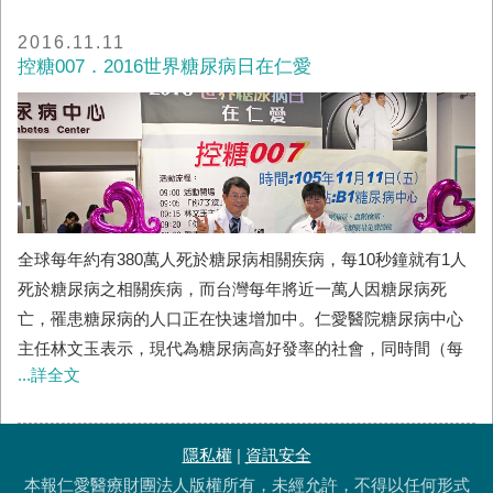
將呂○梅、林○如6....
2016.11.11
控糖007．2016世界糖尿病日在仁愛
全球每年約有380萬人死於糖尿病相關疾病，每10秒鐘就有1人
死於糖尿病之相關疾病，而台灣每年將近一萬人因糖尿病死
亡，罹患糖尿病的人口正在快速增加中。仁愛醫院糖尿病中心
主任林文玉表示，現代為糖尿病高好發率的社會，同時間（每
...詳全文
10秒鐘）有2人新診斷出患有糖尿病，但罹患的病友常常血糖控
制不佳，容易導致病人多重器官傷害，因此，仁愛醫院糖尿病
中心暨仁愛基金會，特別集結各個領域的英雄好漢，扮演007幹
隱私權
|
資訊安全
員，揪出罪惡的糖尿病，將它教化，維護病友之健康，並於每
本報仁愛醫療財團法人版權所有，未經允許，不得以任何形式