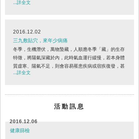
...詳全文
這並不代表你(妳)可以放縱大吃大喝，因為相對於夏
天，冬天出門運動的意願會下降，加上天氣冷吃東西毫
不節制，如冬季進補時的薑母鴨、羊肉爐，往往會攝入
過多的熱量。一般民眾吃多頂多體重增加，但在慢性病
2016.12.02
患者身上可能會雪上加霜，下面就針對幾項常見慢性病
三九敷貼穴，來年少病痛
做冬季飲食的建議：一般來說血壓超過140/90mmHg，
冬季，生機潛伏，萬物蟄藏，人順應冬季「藏」的生存
即為高血壓，除了每天測量血壓並紀錄外，在飲食上應
特徵，將陽氣深藏於內，此時氣血運行緩慢，若本身體
避免攝取過多鈉離子，建議每日攝取大家都知道糖尿病
質虛寒、陽氣不足，則會容易罹患疾病或宿疾復發，甚
要避...
...詳全文
而病情加重。因此可根據中醫「虛則補之，寒則溫之」
的原則，選擇性味溫熱的食材及藥物來補養身體，以提
高機體的抗病能力和對抗環境變化的適應力，另外將節
氣時間、中醫藥物學和針灸經絡穴位三者結合，選用藥
活動訊息
物敷貼於人體的穴位，利用藥物對穴位產生刺激作用，
調節經絡氣血，進而起溫陽補氣，溫經散寒的作用，尤
2016.12.06
其對慢性虛寒疾病或是抑制疾病復發是相當有效的方
健康篩檢
法，在《張氏醫通》中有記載此法。何謂三九貼？「三