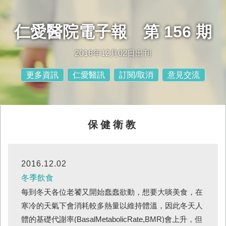
仁愛醫院電子報 第 156 期
2016年12月02日出刊
更多資訊
仁愛醫訊
訂閱/取消
意見交流
保健衛教
2016.12.02
冬季飲食
每到冬天各位老饕又開始蠢蠢欲動，想要大啖美食，在
寒冷的天氣下會消耗較多熱量以維持體溫，因此冬天人
體的基礎代謝率(BasalMetabolicRate,BMR)會上升，但