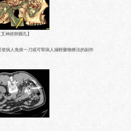
三叉神經卵圓孔】
使病人免挨一刀或可幫病人減輕藥物療法的副作