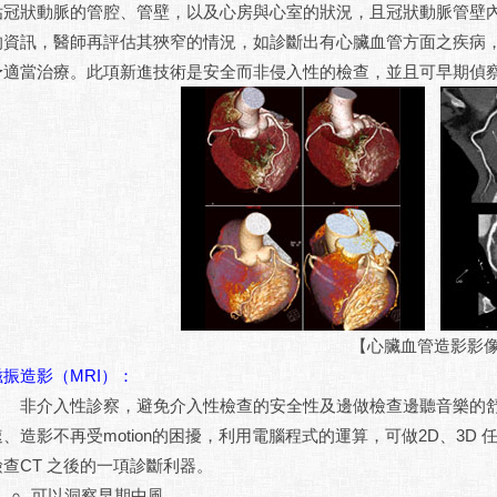
估冠狀動脈的管腔、管壁，以及心房與心室的狀況，且冠狀動脈管壁內
的資訊，醫師再評估其狹窄的情況，如診斷出有心臟血管方面之疾病
予適當治療。此項新進技術是安全而非侵入性的檢查，並且可早期偵
【心臟血管造影影
磁振造影（MRI）：
非介入性診察，避免介入性檢查的安全性及邊做檢查邊聽音樂的舒
速、造影不再受motion的困擾，利用電腦程式的運算，可做2D、3
檢查CT 之後的一項診斷利器。
可以洞察早期中風