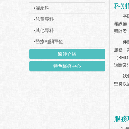
科別
▪婦產科
本院放
▪兒童專科
器設備，並
▪其他專科
照隨看
▪醫療相關單位
伴隨醫
服務，
醫師介紹
（BM
診斷及
特色醫療中心
我們的
堅持以
服務