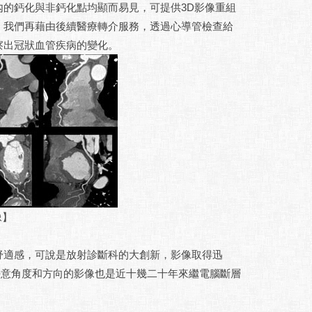
的鈣化與非鈣化點均顯而易見，可提供3D影像重組
，我們再藉由後續醫療轉介服務，透過心導管檢查給
察出冠狀血管疾病的變化。
像】
適感，可說是放射診斷科的大創新，影像取得迅
D 任意角度和方向的影像也是近十幾二十年來繼電腦斷層