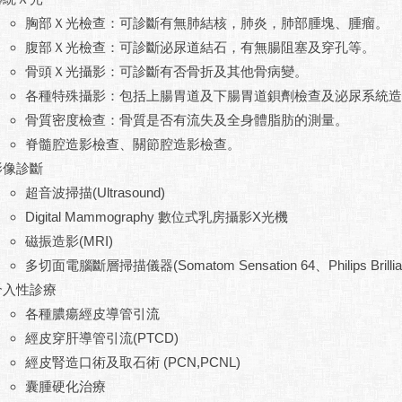
胸部Ｘ光檢查：可診斷有無肺結核，肺炎，肺部腫塊、腫瘤。
腹部Ｘ光檢查：可診斷泌尿道結石，有無腸阻塞及穿孔等。
骨頭Ｘ光攝影：可診斷有否骨折及其他骨病變。
各種特殊攝影：包括上腸胃道及下腸胃道鋇劑檢查及泌尿系統造
骨質密度檢查：骨質是否有流失及全身體脂肪的測量。
脊髓腔造影檢查、關節腔造影檢查。
影像診斷
超音波掃描(Ultrasound)
Digital Mammography 數位式乳房攝影X光機
磁振造影(MRI)
多切面電腦斷層掃描儀器(Somatom Sensation 64、Philips Brillia
介入性診療
各種膿瘍經皮導管引流
經皮穿肝導管引流(PTCD)
經皮腎造口術及取石術 (PCN,PCNL)
囊腫硬化治療