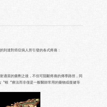
可隨心所欲的到達對癌症病人所引發的各式疼痛：
痛控制，注射適當的藥劑之後，不但可阻斷疼痛的傳導路徑，同
紮〝根〞療法而非僅是一般醫師常用的藥物或復健等