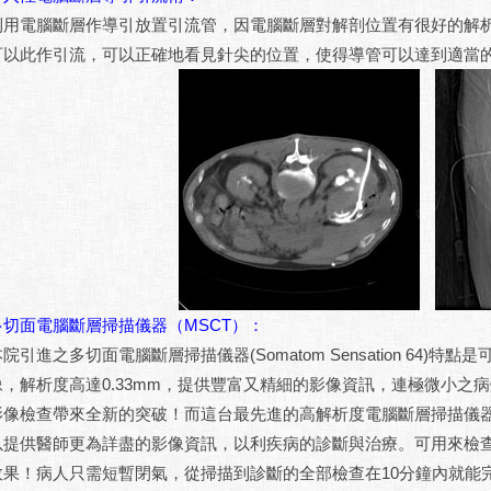
利用電腦斷層作導引放置引流管，因電腦斷層對解剖位置有很好的解
可以此作引流，可以正確地看見針尖的位置，使得導管可以達到適當
多切面電腦斷層掃描儀器（MSCT）：
院引進之多切面電腦斷層掃描儀器(Somatom Sensation 64
像，解析度高達0.33mm，提供豐富又精細的影像資訊，連極微小之
影像檢查帶來全新的突破！而這台最先進的高解析度電腦斷層掃描儀
以提供醫師更為詳盡的影像資訊，以利疾病的診斷與治療。可用來檢
效果！病人只需短暫閉氣，從掃描到診斷的全部檢查在10分鐘內就能