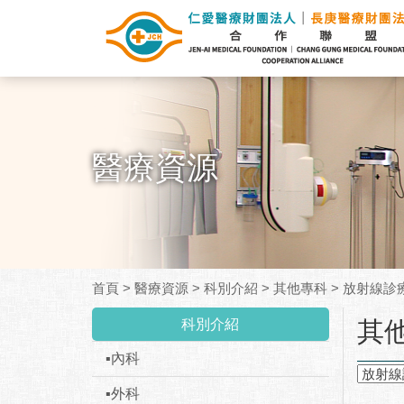
醫療資源
首頁
>
醫療資源
>
科別介紹
>
其他專科
>
放射線診
:::
科別介紹
其
▪內科
▪外科