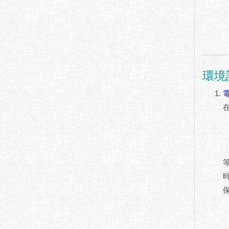
環境
在
等