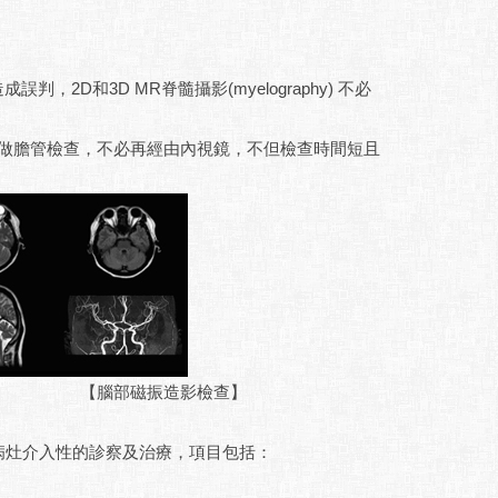
D和3D MR脊髓攝影(myelography) 不必
影)做膽管檢查，不必再經由內視鏡，不但檢查時間短且
【腦部磁振造影檢查】
病灶介入性的診察及治療，項目包括：