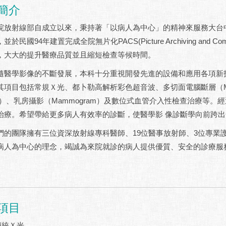
簡介
射線部自成立以來，秉持著「以病人為中心」的精神來服務大台中
於民國94年建置完成全院無片化PACS(Picture Archiving and C
，大大的提升醫療品質並且縮短檢查等候時間。
學影像的不斷發展，本科十分重視開發先進的設備和應用各項新技 
其項目包括常規Ｘ光、都卜勒高解析彩色超音波、多切面電腦斷層（MSC
D）、乳房攝影（Mammogram）及數位式血管介入性檢查治療等
治療。希望帶給更多病人有效率的診斷，使醫學影 像診斷學向前跨
團隊擁有三位資深放射線專科醫師、19位醫事放射師、3位專業護
病人為中心的理念，竭誠為來院就診的病人提供優質、安全的診療服
項目
傳統Ｘ光