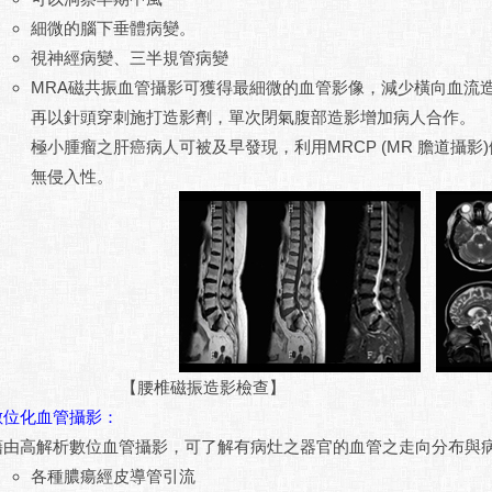
細微的腦下垂體病變。
視神經病變、三半規管病變
MRA磁共振血管攝影可獲得最細微的血管影像，減少橫向血流造成誤判，2
再以針頭穿刺施打造影劑，單次閉氣腹部造影增加病人合作。
極小腫瘤之肝癌病人可被及早發現，利用MRCP (MR 膽道攝
無侵入性。
【腰椎磁振造影檢查】
數位化血管攝影：
藉由高解析數位血管攝影，可了解有病灶之器官的血管之走向分布與
各種膿瘍經皮導管引流