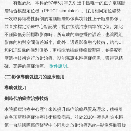
有鑑於此，本科於97年5月率先引進中區唯一的正子電腦斷
層結合模擬定位機（PETCT simulator）。採用相同定位姿勢，
一次取得結構性解剖的電腦斷層影像與功能性正子斷層影像，
並直接標定治療中心點記號，提供後續治療精準的定位。如此
不僅降低分開擷取影像時，所造成的病患擺位誤差，也讓兩組
影像的相對空間偏差減小。此外，透過影像融合技術，結合CT
和PET影像的個別優勢，更精準地描繪腫瘤標靶區，並搭配強
度調控技術進行放射治療。期能嘉惠屯區癌症病患，獲得更精
確、完善的癌症治療。
附件說明
。
(二)影像導航弧旋刀的臨床應用
導航弧旋刀
劃時代的癌症治療技術
本院腫瘤治療中心歷年來以提升癌症治療品質為理念，積極引
進各項新型癌症治療技術服務病患。並於2010年率先引進屯區
第一台語國際癌症醫學中心同步之放射治療系統─影像導航弧旋