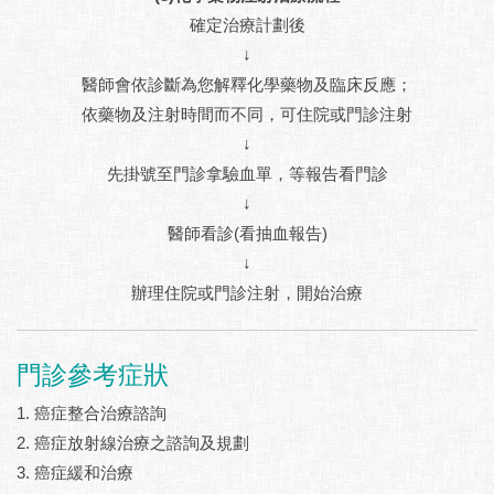
確定治療計劃後
↓
醫師會依診斷為您解釋化學藥物及臨床反應；
依藥物及注射時間而不同，可住院或門診注射
↓
先掛號至門診拿驗血單，等報告看門診
↓
醫師看診(看抽血報告)
↓
辦理住院或門診注射，開始治療
門診參考症狀
1. 癌症整合治療諮詢
2. 癌症放射線治療之諮詢及規劃
3. 癌症緩和治療