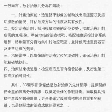
一般而言，放射治療共分為四階段：
一、計畫治療前：透過醫學影像的輔助找出癌症源頭及癌
症擴散的情況、評估治療方法的進度及其有效性。
二、擬定治療計劃：採用模擬治療的定位姿勢，擷取治療計劃
所需的3D影像。準確地描繪治療標靶，搭配強度調控計劃系統
運算，將劑量百分百地集中於治療靶區，並降低周邊重要器官
及正常組織的劑量。
三、治療當中：以影像驗證治療定位的準確性，確保治療計劃
能精確地執行。
四、治療結束後追蹤：檢查癌症是否有復發跡象，及衍生第二
個癌症的可能性。
其中，3D醫學影像儼然是放射治療的先鋒部隊，提供醫師
們全盤的腫瘤分佈資訊，以擬定最佳的作戰計劃。而取得具指
標性意義的醫學影像，更是準確定義腫瘤標靶區最重要的關
鍵，也是攸關放射治療成敗的要素之一。