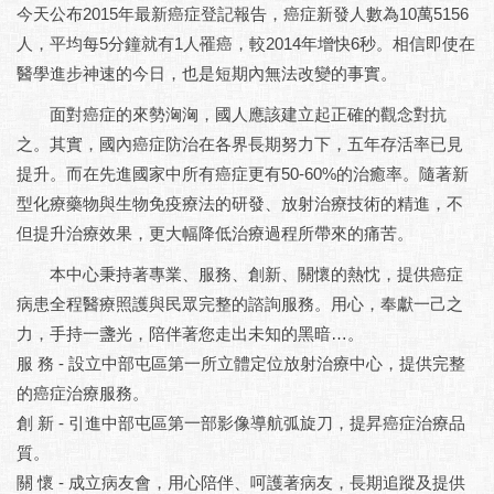
今天公布2015年最新癌症登記報告，癌症新發人數為10萬5156
人，平均每5分鐘就有1人罹癌，較2014年增快6秒。相信即使在
醫學進步神速的今日，也是短期內無法改變的事實。
面對癌症的來勢洶洶，國人應該建立起正確的觀念對抗
之。其實，國內癌症防治在各界長期努力下，五年存活率已見
提升。而在先進國家中所有癌症更有50-60%的治癒率。隨著新
型化療藥物與生物免疫療法的研發、放射治療技術的精進，不
但提升治療效果，更大幅降低治療過程所帶來的痛苦。
本中心秉持著專業、服務、創新、關懷的熱忱，提供癌症
病患全程醫療照護與民眾完整的諮詢服務。用心，奉獻一己之
力，手持一盞光，陪伴著您走出未知的黑暗…。
服 務 - 設立中部屯區第一所立體定位放射治療中心，提供完整
的癌症治療服務。
創 新 - 引進中部屯區第一部影像導航弧旋刀，提昇癌症治療品
質。
關 懷 - 成立病友會，用心陪伴、呵護著病友，長期追蹤及提供