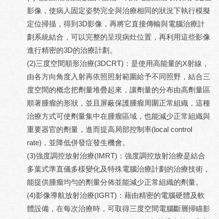
影像，使病人固定姿勢完全與治療相同的狀況下執行模擬
定位掃描，得到3D影像，再將它直接傳輸與電腦治療計
劃系統結合，可以完整的呈現病灶位置，再利用這些影像
進行精密的3D的治療計劃。
(2)三度空間順形治療(3DCRT)：是使用高能量的X射線，
由各方向角度入射再依照照射範圍給予不同照野，結合三
度空間的概念把劑量堆疊起來，讓劑量的分布由高劑量區
順著腫瘤的形狀，並且屏蔽保護腫瘤周圍正常組織，這種
治療方式可使劑量集中在腫瘤區域，也能減少正常組織與
重要器官的劑量，進而提高局部控制率(local control
rate)，並降低併發症發生機會。
(3)強度調控放射治療(IMRT)：強度調控放射治療是結合
多葉式準直儀多樣變化及特殊電腦治療計劃的治療技術，
能提供腫瘤均勻的劑量分佈並能減少正常組織的劑量。
(4)影像導航放射治療(IGRT)：藉由精密的電腦硬體及軟
體設備，在每次治療時，可取得三度空間電腦斷層掃瞄影