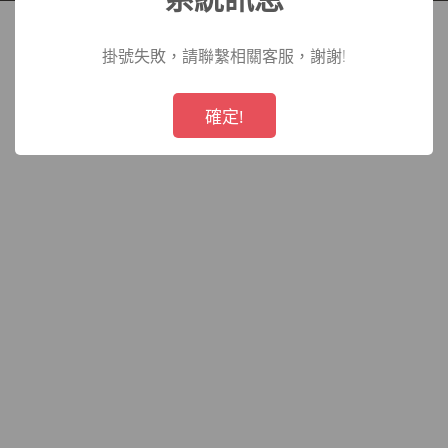
院
掛號失敗，請聯繫相關客服，謝謝!
!
Not valid!
確定!