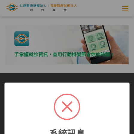
網
路
掛
號
手掌握就診資訊，善用行動掛號節省你的時間！
系
統
-
選擇看診醫院
我要看哪一科
看診病症參考
仁
就醫指南
醫師介紹
仁愛醫院
愛
仁愛醫院所有,未經授權,禁止轉載.
醫
系統訊息