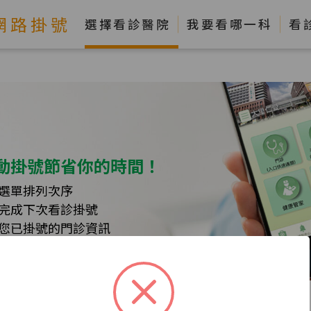
網路掛號
選擇看診醫院
我要看哪一科
看
動掛號節省你的時間！
選單排列次序
完成下次看診掛號
您已掛號的門診資訊
隨時掌握您的行程