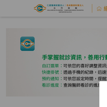
網
路
掛
號
系
手掌握就診資訊，善用行
統
自訂選單：
可依您的喜好調整資訊
快捷掛號：
透過手機的紀錄，迅速
-
預約通知：
可依您設定時間，提醒
仁
看診進度：
查詢醫師看診的進度，
愛