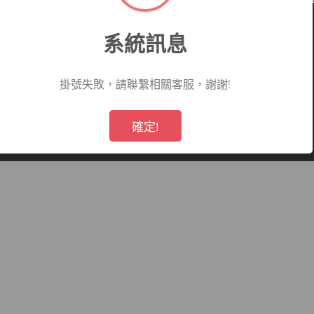
系統訊息
掛號失敗，請聯繫相關客服，謝謝!
看哪一科
看診病症參考
就醫指南
!
Not valid!
仁愛醫院所有,未經授權,禁止轉載.
確定!