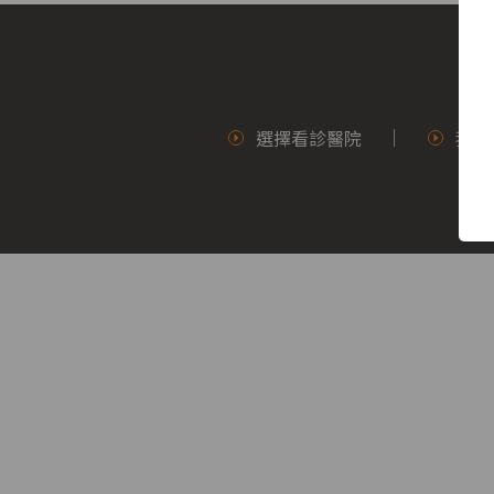
醫
院
選擇看診醫院
我要