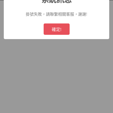
院
掛號失敗，請聯繫相關客服，謝謝!
!
Not valid!
確定!