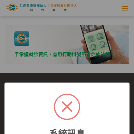
網
路
掛
號
手掌握就診資訊，善用行動掛號節省你的時間！
系
統
-
選擇看診醫院
我要看哪一科
看診病症參考
仁
就醫指南
醫師介紹
仁愛醫院
愛
仁愛醫院所有,未經授權,禁止轉載.
醫
系統訊息