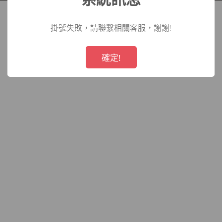
院
掛號失敗，請聯繫相關客服，謝謝!
!
Not valid!
確定!