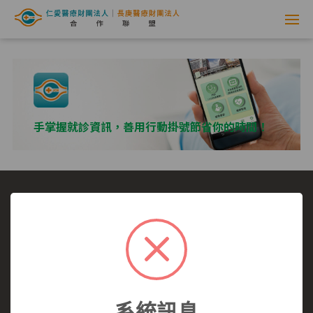
網
路
掛
號
手掌握就診資訊，善用行動掛號節省你的時間！
系
統
-
選擇看診醫院
我要看哪一科
看診病症參考
仁
就醫指南
醫師介紹
仁愛醫院
愛
仁愛醫院所有,未經授權,禁止轉載.
醫
系統訊息