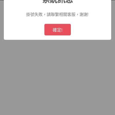
院
掛號失敗，請聯繫相關客服，謝謝!
!
Not valid!
確定!