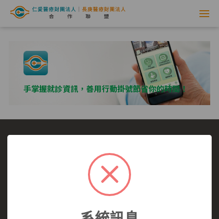
網
路
掛
號
手掌握就診資訊，善用行動掛號節省你的時間！
系
統
-
選擇看診醫院
我要看哪一科
看診病症參考
仁
就醫指南
醫師介紹
仁愛醫院
愛
仁愛醫院所有,未經授權,禁止轉載.
醫
系統訊息