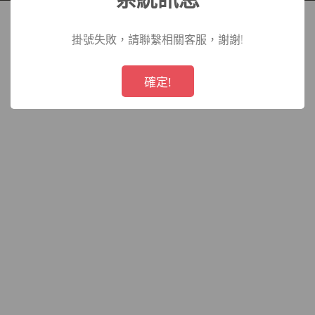
院
掛號失敗，請聯繫相關客服，謝謝!
!
Not valid!
確定!