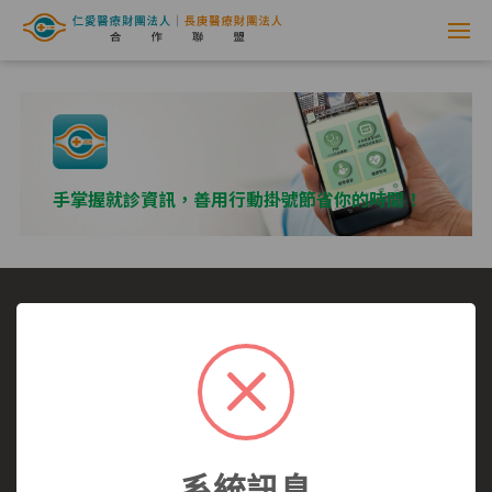
網
路
掛
號
手掌握就診資訊，善用行動掛號節省你的時間！
系
統
-
選擇看診醫院
我要看哪一科
看診病症參考
仁
就醫指南
醫師介紹
仁愛醫院
愛
仁愛醫院所有,未經授權,禁止轉載.
醫
系統訊息