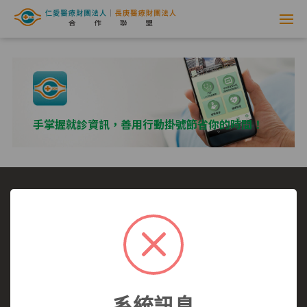
網
路
掛
號
手掌握就診資訊，善用行動掛號節省你的時間！
系
統
-
選擇看診醫院
我要看哪一科
看診病症參考
仁
就醫指南
醫師介紹
仁愛醫院
愛
仁愛醫院所有,未經授權,禁止轉載.
醫
系統訊息