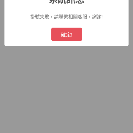
院
掛號失敗，請聯繫相關客服，謝謝!
!
Not valid!
確定!