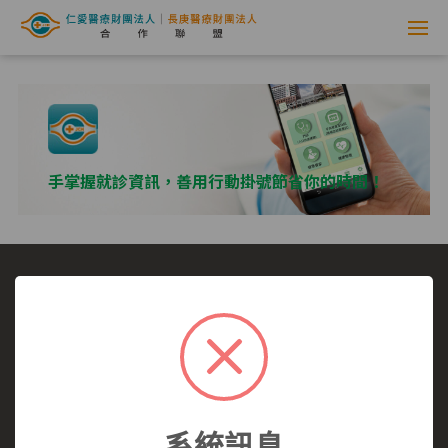
網
路
掛
號
手掌握就診資訊，善用行動掛號節省你的時間！
系
統
-
選擇看診醫院
我要看哪一科
看診病症參考
仁
就醫指南
醫師介紹
仁愛醫院
愛
仁愛醫院所有,未經授權,禁止轉載.
醫
系統訊息