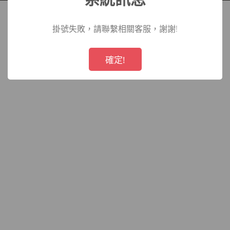
院
掛號失敗，請聯繫相關客服，謝謝!
!
Not valid!
確定!