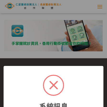
網
路
掛
號
手掌握就診資訊，善用行動掛號節省你的時間！
系
統
-
選擇看診醫院
我要看哪一科
看診病症參考
仁
就醫指南
醫師介紹
仁愛醫院
愛
仁愛醫院所有,未經授權,禁止轉載.
醫
系統訊息