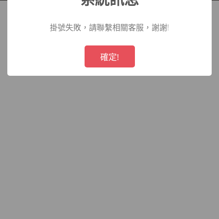
院
掛號失敗，請聯繫相關客服，謝謝!
!
Not valid!
確定!