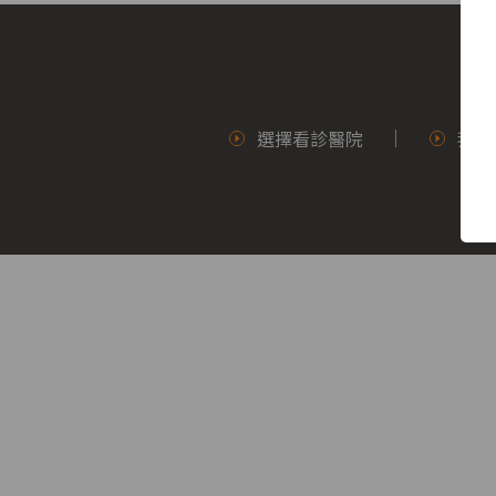
醫
院
選擇看診醫院
我要