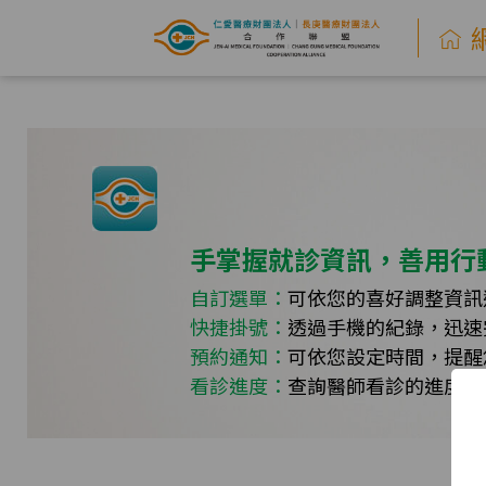
網
路
掛
號
系
手掌握就診資訊，善用行
統
自訂選單：
可依您的喜好調整資訊
快捷掛號：
透過手機的紀錄，迅速
-
預約通知：
可依您設定時間，提醒
仁
看診進度：
查詢醫師看診的進度，
愛