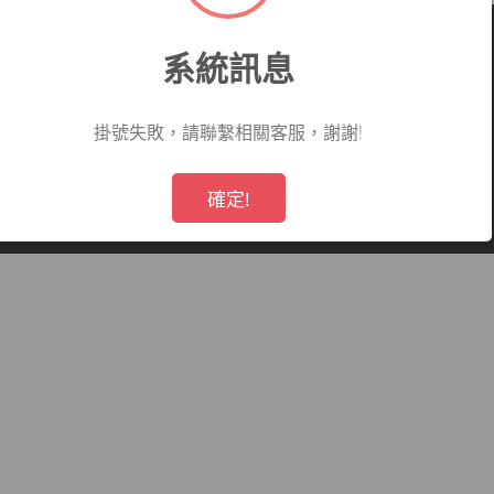
系統訊息
掛號失敗，請聯繫相關客服，謝謝!
看哪一科
看診病症參考
就醫指南
!
Not valid!
仁愛醫院所有,未經授權,禁止轉載.
確定!