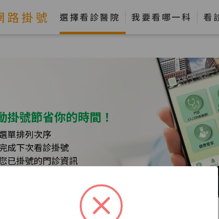
網路掛號
選擇看診醫院
我要看哪一科
看
動掛號節省你的時間！
選單排列次序
完成下次看診掛號
您已掛號的門診資訊
隨時掌握您的行程