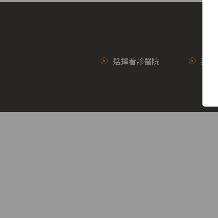
醫
院
選擇看診醫院
我要