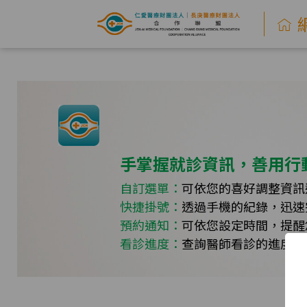
網
路
掛
號
系
手掌握就診資訊，善用行
統
自訂選單：
可依您的喜好調整資訊
快捷掛號：
透過手機的紀錄，迅速
-
預約通知：
可依您設定時間，提醒
仁
看診進度：
查詢醫師看診的進度，
愛