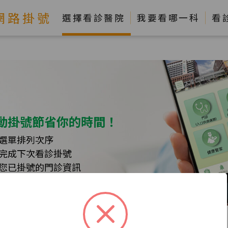
網路掛號
選擇看診醫院
我要看哪一科
看
動掛號節省你的時間！
選單排列次序
完成下次看診掛號
您已掛號的門診資訊
隨時掌握您的行程