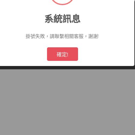
系統訊息
掛號失敗，請聯繫相關客服，謝謝!
看哪一科
看診病症參考
就醫指南
!
Not valid!
仁愛醫院所有,未經授權,禁止轉載.
確定!