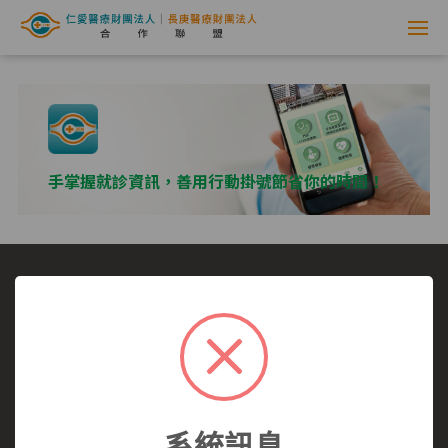
網
路
掛
號
手掌握就診資訊，善用行動掛號節省你的時間！
系
統
-
選擇看診醫院
我要看哪一科
看診病症參考
仁
就醫指南
醫師介紹
仁愛醫院
愛
仁愛醫院所有,未經授權,禁止轉載.
醫
系統訊息