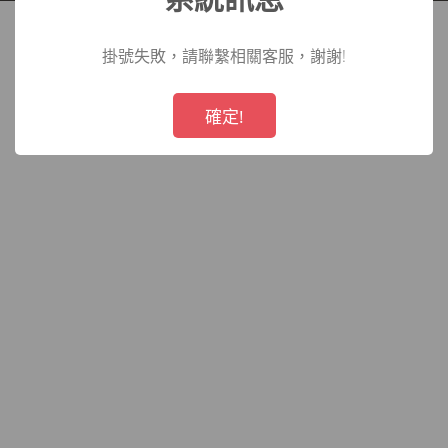
院
掛號失敗，請聯繫相關客服，謝謝!
!
Not valid!
確定!